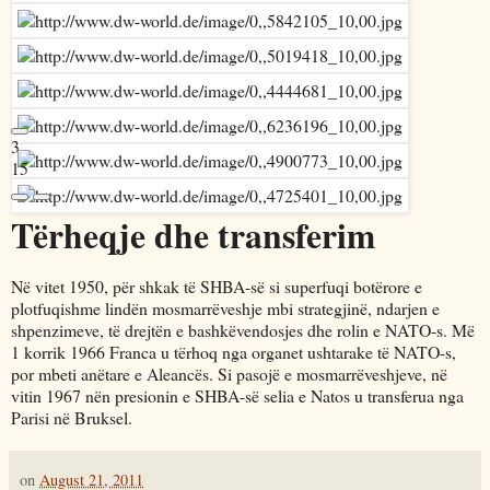
3
15
Tërheqje dhe transferim
Në vitet 1950, për shkak të SHBA-së si superfuqi botërore e
plotfuqishme lindën mosmarrëveshje mbi strategjinë, ndarjen e
shpenzimeve, të drejtën e bashkëvendosjes dhe rolin e NATO-s. Më
1 korrik 1966 Franca u tërhoq nga organet ushtarake të NATO-s,
por mbeti anëtare e Aleancës. Si pasojë e mosmarrëveshjeve, në
vitin 1967 nën presionin e SHBA-së selia e Natos u transferua nga
Parisi në Bruksel.
on
August 21, 2011