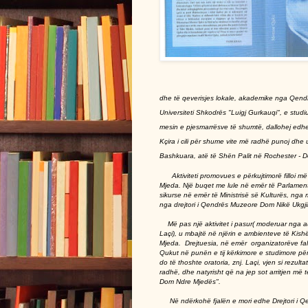
dhe të qeverisjes lokale, akademike nga Qendr
Universiteti Shkodrës "Luigj Gurkauqi", e studiu
mesin e pjesmarrësve të shumtë, dallohej edhe
Kçira i cili për shume vite më radhë punoj dh
Bashkuara, atë të Shën Palit në Rochester - De
Aktiviteti promovues e përkujtimorë filloi më
Mjeda. Një buqet me lule në emër të Parlamenti
sikurse në emër të Ministrisë së Kulturës, nga 
nga drejtori i Qendrës Muzeore Dom Nikë
Më pas një aktivitet i pasur( moderuar nga auto
Laçi), u mbajtë në njërin e ambienteve të Kish
Mjeda. Drejtuesia, në emër organizatorëve fal
Qukut në punën e tij kërkimore e studimore 
do të thoshte oratoria, znj. Laçi, vjen si rezu
radhë, dhe natyrisht që na jep sot arritjen më 
Dom Ndre Mjedës".
Në ndërkohë fjalën e mori edhe Drejtori i Qen