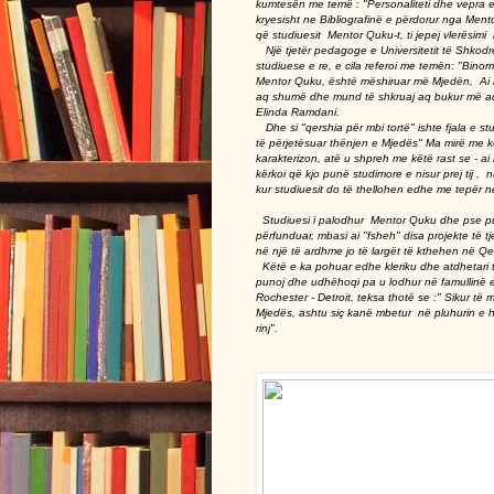
kumtesën me temë : "Personaliteti dhe vepra 
kryesisht ne Bibliografinë e përdorur nga Ment
që studiuesit Mentor Quku-t, ti jepej vlerësimi
Një tjetër pedagoge e Universitetit të Shkodr
studiuese e re, e cila referoi me temën: "Binomi
Mentor Quku, është mëshiruar më Mjedën, Ai në 
aq shumë dhe mund të shkruaj aq bukur më aq 
Elinda Ramdani.
Dhe si "qershia për mbi tortë" ishte fjala e studi
të përjetësuar thënjen e Mjedës" Ma mirë me 
karakterizon, atë u shpreh me këtë rast se - ai
kërkoi që kjo punë studimore e nisur prej tij 
kur studiuesit do të thellohen edhe me tepër 
Studiuesi i palodhur Mentor Quku dhe pse puno
përfunduar, mbasi ai "fsheh" disa projekte të 
në një të ardhme jo të largët të kthehen në Q
Këtë e ka pohuar edhe kleriku dhe atdhetari t
punoj dhe udhëhoqi pa u lodhur në famullinë 
Rochester - Detroit, teksa thotë se :" Sikur t
Mjedës, ashtu siç kanë mbetur në pluhurin e ha
rinj".