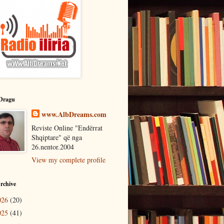
Dragu
www.AlbDreams.com
Reviste Online "Endërrat
Shqiptare" që nga
26.nentor.2004
View my complete profile
rchive
026
(20)
025
(41)