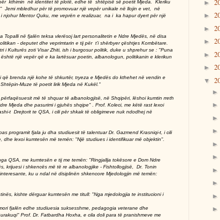
2
►
 kthimin në identitet të plotë, edhe të shtëpisë së poetit Mjeda. Kleriku
: " Jemi mbledhur për të promovuar një vepër unikale në llojin e vet, në
2
►
i i njohur Mentor Quku, me veprën e realizuar, na i ka hapur dyert për një
isë."
2
►
opalli në fjalën teksa vlerësoj lart personalitetin e Ndre Mjedës, në disa
2
►
litikan - deputet dhe veprimtarin e tij për t'i shërbyer çështjes Kombëtare.
istri i Kulturës zoti Visar Zhiti, ish i burgosur politik, duke u shprehur se : "Puna
2
►
është një vepër që e ka lartësuar poetin, albanologun, politikanin e klerikun
2
►
mtoi që brenda një kohe të shkurtër, tryeza e Mjedës do kthehet në vendin e
2
▼
Shtëpin-Muze të poetit lirik Mjeda në Kukël."
përfaqësuesit më të shquar të albanologjisë, në Shqipëri, lëshoi kumtin rreth
e Mjeda dhe pasurimi i gjuhës shqipe" . Prof. Koleci, me këtë rast lexoi
hi-t Drejtorit te QSA, i cili për shkak të obligimeve nuk ndodhej në
pas programit fjala ju dha studiuesit të talentuar Dr. Gazmend Krasniqi-t, i cili
 dhe lexoi kumtesën më temën: "Një studiues i identifikuar më objektin".
i nga QSA, me kumtesën e tij me temën: "Ringjallja tokësore e Dom Ndre
s, krijuesi i shkencës më të re albanologjike - Fishtollogjisë, Dr. Tonin
interesante, ku u ndal në disiplinën shkencore Mjedologjin më temën:
inës, kishte dërguar kumtesën me titull: "Nga mjedologjia te institucioni i
mori fjalën edhe studiuesia suksesshme, pedagogia veterane dhe
 Gurakuqi" Prof. Dr. Fatbardha Hoxha, e cila doli para të pranishmeve me