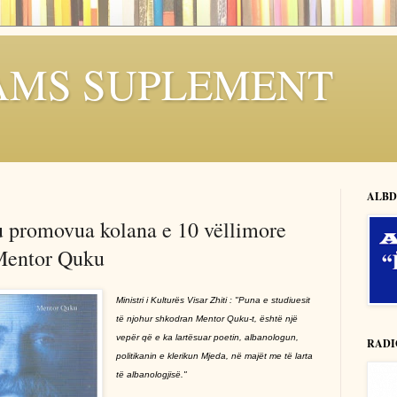
AMS SUPLEMENT
ALBD
u promovua kolana e 10 vëllimore
 Mentor Quku
Ministri i Kulturës Visar Zhiti : "Puna e studiuesit
të njohur shkodran Mentor Quku-t, është një
vepër që e ka lartësuar poetin, albanologun,
RADI
politikanin e klerikun Mjeda, në majët me të larta
të albanologjisë."