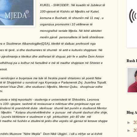
KUKEL - SHKODER : Në kuadër të Jubileut të
100-vjetorit të Kishës së Mjedës në Kukel,
komuna e Bushatit, të shtunën më 11 maj , u
organizua promovimi i 10 vëllimeve të
monografisë seriale Mjeda. Në këtë aktivitet
morën pjesë personalitete të lartë shtetërore
a e Studimeve Albanologjike(QSA), klerikë të dalluar, profesorë nga
es të tjerë, si dhe dashamires të shumtë të artit e kulturës shqiptare.
Në
 pjesëmarrja e klerikut dhe atdhetari të shquar, për fe e atdhe Dom Anton
Rush 
e udhëhoqi pa u lodhur në famullinë e më të madhe shqiptare në Shtetet e
troit.
 vendosjen e buqetave me lule të freskta pranë shtatores së poetit Ndre
t të Shqipërisë u vundosë nga Kryetarja e Parlamentit Znj. Jozefina Topalli,
ministri Visar Zhiti , dhe studiuesi i Mjedës, Mentor Quku, shoqëruar edhe
 Ukgjini.
ria e këtij reportazhi - studentja e universitetit të Shkodrës, Leonora
ës 100- vjeçare, tashmë të restauruar e ndërtuar dhe projektuar nga vet
ënderoi të pranishmit duke vlerësuar shumë lart punën e studiuesit Mentor
Blog A
për Mjedën " Kolana shumëvëllimëshe e punuar më shumë dashuri dhe shije,
ltat i punës kërkimore e studimore e një përkushtim për 40 vite më
2
të madhe në fushën e zbulimi të jetës dhe veprës së gjeniut të letrave shqipe
►
2
►
drës Muzeore "Ndre Mejda" Dom Nikë Ukgjini , i cili u rrëfye se ai është