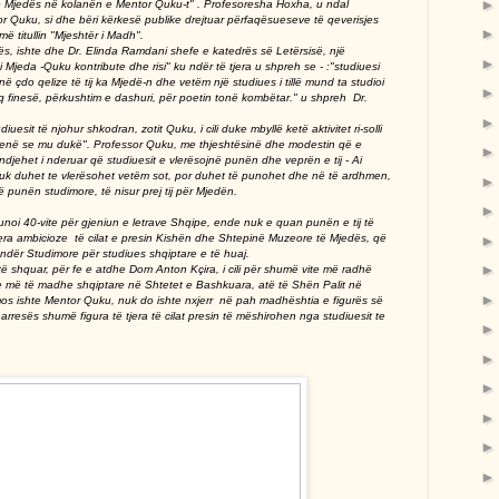
e Mjedës në kolanën e Mentor Quku-t" . Profesoresha Hoxha, u ndal
or Quku, si dhe bëri kërkesë publike drejtuar përfaqësueseve të qeverisjes
 më titullin "Mjeshtër i Madh".
ës, ishte dhe Dr. Elinda Ramdani shefe e katedrës së Letërsisë, një
 Mjeda -Quku kontribute dhe risi" ku ndër të tjera u shpreh se - :"studiuesi
çdo qelize të tij ka Mjedë-n dhe vetëm një studiues i tillë mund ta studioi
finesë, përkushtim e dashuri, për poetin tonë kombëtar." u shpreh Dr.
uesit të njohur shkodran, zotit Quku, i cili duke mbyllë ketë aktivitet ri-solli
kenë se mu dukë". Professor Quku, me thjeshtësinë dhe modestin që e
 ndjehet i nderuar që studiuesit e vlerësojnë punën dhe veprën e tij - Ai
, nuk duhet te vlerësohet vetëm sot, por duhet të punohet dhe në të ardhmen,
në punën studimore, të nisur prej tij për Mjedën.
i 40-vite për gjeniun e letrave Shqipe, ende nuk e quan punën e tij të
tjera ambicioze të cilat e presin Kishën dhe Shtepinë Muzeore të Mjedës, që
endër Studimore për studiues shqiptare e të huaj.
ë shquar, për fe e atdhe Dom Anton Kçira, i cili për shumë vite më radhë
e më të madhe shqiptare në Shtetet e Bashkuara, atë të Shën Palit në
ë mos ishte Mentor Quku, nuk do ishte nxjerr në pah madhështia e figurës së
rresës shumë figura të tjera të cilat presin të mëshirohen nga studiuesit te