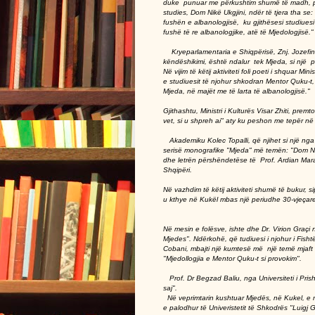
duke punuar me përkushtim shumë të madh, për
studies, Dom Nikë Ukgjini, ndër të tjera tha se
fushën e albanologjisë, ku gjithësesi studiues
fushë të re albanologjike, atë të Mjedologj
Kryeparlamentaria e Shiqpërisë, Znj. Jozefina T
këndëshikimi, është ndalur tek Mjeda, si një po
Në vijim të këtij aktiviteti foli poeti i shquar Min
e studiuesit të njohur shkodran Mentor Quku-t, 
Mjeda, në majët me të larta të albanologjisë."
Gjithashtu, Ministri i Kulturës Visar Zhiti, pre
vet, si u shpreh ai" aty ku peshon me tepër në 
Akademiku Kolec Topalli, që njihet si një nga 
serisë monografike "Mjeda" më temën: "Dom Ndr
dhe letrën përshëndetëse të Prof. Ardian Maras
Shqipëri.
Në vazhdim të këtij aktiviteti shumë të bukur, si
u kthye në Kukël mbas një periudhe 30-vjeçare,
Në mesin e folësve, ishte dhe Dr. Virion Graç
Mjedes". Ndërkohë, që tudiuesi i njohur i Fishtë
Cobani, mbajti një kumtesë më një temë mjaft 
"Mjedollogjia e Mentor Quku-t si provokim".
Prof. Dr Begzad Baliu, nga Universiteti i Prisht
saj".
Në veprimtarin kushtuar Mjedës, në Kukel, e 
e palodhur të Univeristetit të Shkodrës "Luigj