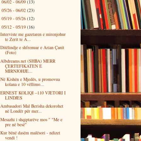
06/02 - 06/09
(13)
►
05/26 - 06/02
(23)
►
05/19 - 05/26
(12)
►
05/12 - 05/19
(16)
▼
Interviste me gazetaren e mirenjohur
te Zerit te A...
Ditëlindje e shfrenuar e Arian Çanit
(Foto)
Albdreams.net (SHBA) MERR
ÇERTEFIKATEN E
MIRNJOHJE...
Në Kishën e Mjedës, u promovua
kolana e 10 vëllimo...
ERNEST KOLIQI –110 VJETORI I
LINDJES
Ambasadori Mal Berisha dekorohet
në Londër për mer...
Mesazhi i shqiptarëve mos " "Me e
pre në besë"
Kur bënë dasëm malësori - ndizet
vendi !