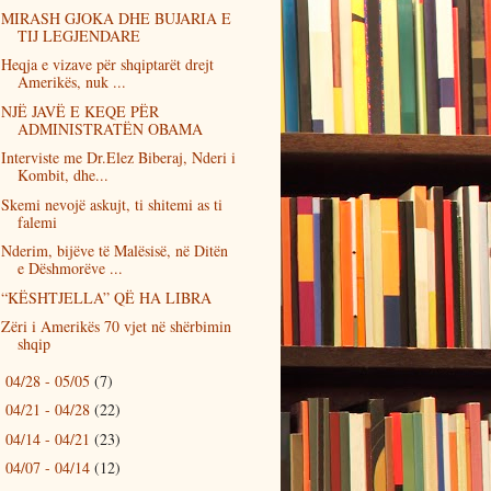
MIRASH GJOKA DHE BUJARIA E
TIJ LEGJENDARE
Heqja e vizave për shqiptarët drejt
Amerikës, nuk ...
NJË JAVË E KEQE PËR
ADMINISTRATËN OBAMA
Interviste me Dr.Elez Biberaj, Nderi i
Kombit, dhe...
Skemi nevojë askujt, ti shitemi as ti
falemi
Nderim, bijëve të Malësisë, në Ditën
e Dëshmorëve ...
“KËSHTJELLA” QË HA LIBRA
Zëri i Amerikës 70 vjet në shërbimin
shqip
04/28 - 05/05
(7)
►
04/21 - 04/28
(22)
►
04/14 - 04/21
(23)
►
04/07 - 04/14
(12)
►